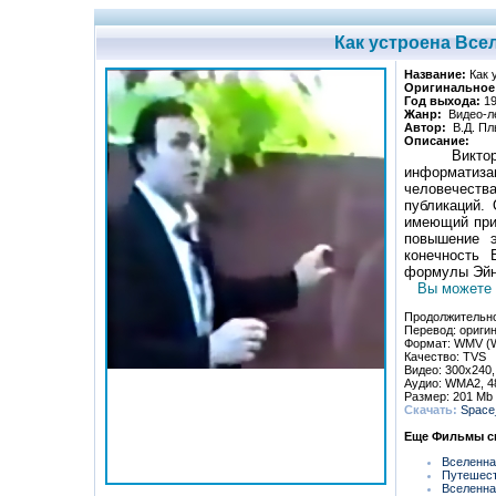
Как устроена Все
Названиe:
Как 
Оригинальное
Гoд выхoда:
1
Жанp:
Видео-ле
Автор:
В.Д. Пл
Описание:
Виктор
информатиз
человечеств
публикаций. 
имеющий приз
повышение э
конечность 
формулы Эйнш
Вы можете 
Пpoдoлжитeльнo
Перевод: ориги
Фopмат: WMV (
Качeствo: TVS
Видео: 300x240,
Аудио: WMA2, 48
Размер: 201 Mb
Скачать:
Space_
Еще Фильмы ск
Вселенна
Путешест
Вселенна