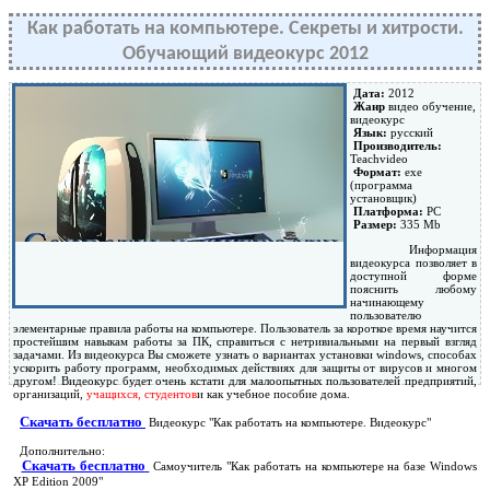
Как работать на компьютере. Секреты и хитрости.
Обучающий видеокурс 2012
Дата:
2012
Жанр
видео обучение,
видеокурс
Язык:
русский
Производитель:
Teachvideo
Формат:
ехе
(программа
установщик)
Платформа:
PC
Размер:
335 Mb
Информация
видеокурса позволяет в
доступной форме
пояснить любому
начинающему
пользователю
элементарные правила работы на компьютере. Пользователь за короткое время научится
простейшим навыкам работы за ПК, справиться с нетривиальными на первый взгляд
задачами. Из видеокурса Вы сможете узнать о вариантах установки windows, способах
ускорить работу программ, необходимых действиях для защиты от вирусов и многом
другом! Видеокурс будет очень кстати для малоопытных пользователей предприятий,
организаций,
учащихся, студентов
и как учебное пособие дома.
Скачать бесплатно
Видеокурс "Как работать на компьютере. Видеокурс"
Дополнительно:
Скачать бесплатно
Самоучитель "Как работать на компьютере на базе Windows
XP Edition 2009"