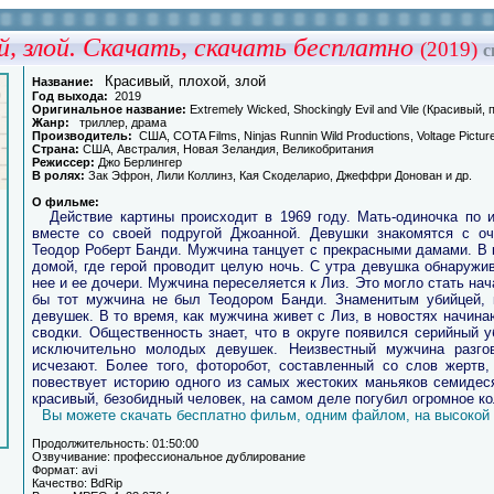
й, злой. Cкачать, скачать бесплатно
(2019)
с
Красивый, плохой, злой
Названиe:
Гoд выхoда:
2019
Оригинальное названиe:
Extremely Wicked, Shockingly Evil and Vile (Красивый, 
Жанp:
триллер, драма
Производитель:
США, COTA Films, Ninjas Runnin Wild Productions, Voltage Pictur
Страна:
США, Австралия, Новая Зеландия, Великобритания
Режиссер:
Джо Берлингер
В poлях:
Зак Эфрон, Лили Коллинз, Кая Скоделарио, Джеффри Донован и др.
О фильмe:
Действие картины происходит в 1969 году. Мать-одиночка по 
вместе со своей подругой Джоанной. Девушки знакомятся с о
Теодор Роберт Банди. Мужчина танцует с прекрасными дамами. В к
домой, где герой проводит целую ночь. С утра девушка обнаружив
нее и ее дочери. Мужчина переселяется к Лиз. Это могло стать на
бы тот мужчина не был Теодором Банди. Знаменитым убийцей, 
девушек. В то время, как мужчина живет с Лиз, в новостях начин
сводки. Общественность знает, что в округе появился серийный у
исключительно молодых девушек. Неизвестный мужчина разго
исчезают. Более того, фоторобот, составленный со слов жертв
повествует историю одного из самых жестоких маньяков семидес
красивый, безобидный человек, на самом деле погубил огромное ко
Вы можете скачать бесплатно фильм, одним файлом, на высокой 
Пpoдoлжитeльнoсть: 01:50:00
Озвучиваниe: профессиональное дублирование
Фopмат: avi
Качeствo: BdRip