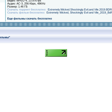
Видео: MPEG-4, 23.976 fps
Аудио: AC-3, 256 Kbps, 48KHz
Размер: 1.46 ГБ
Скачать торрент бесплатно:
Extremely.Wicked.Shockingly.Evil.and.Vile.2019.BDR
Скачать фильм бесплатно:
Extremely Wicked, Shockingly Evil and Vile_2019_BdR
Еще фильмы скачать бесплатно
фильмы"