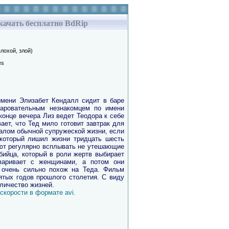
качать бесплатно BdRip
плохой, злой)
es
имени Элизабет Кендалл сидит в баре
чаровательным незнакомцем по имени
онце вечера Лиз ведет Теодора к себе
ает, что Тед мило готовит завтрак для
чалом обычной супружеской жизни, если
который лишил жизни тридцать шесть
ают регулярно всплывать не утешающие
бийца, который в роли жертв выбирает
варивает с женщинами, а потом они
, очень сильно похож на Теда. Фильм
ятых годов прошлого столетия. С виду
личество жизней.
скорости в формате avi.