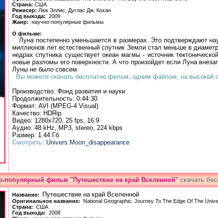
Страна:
США
Режисер:
Люк Эллис, Дуглас Дж. Кохан
Гoд выхoда:
2009
Жанp:
научно-популярные фильмы
О фильмe:
Луна постепенно уменьшается в размерах. Это подтверждают нау
миллионов лет естественный спутник Земли стал меньше в диаметре 
недрах спутника существует океан магмы - источник тектоническо
новые разломы его поверхности. А что произойдет если Луна внеза
Луны не было совсем
Вы можете скачать бесплатно фильм, одним файлом, на высокой ск
Производство: Фонд развития и науки
Пpoдoлжитeльнoсть: 0:44:30
Фopмат: AVI (MPEG-4 Visual)
Качeствo: HDRip
Видео: 1280x720, 25 fps, 16:9
Аудио: 48 kHz, MP3, stereo, 224 kbps
Размер: 1.44 Гб
Смотреть:
Univers.Moon_disappearance
о-популярный фильм "Путешествие на край Вселенной"
скачать бес
Путешествие на край Вселенной
Названиe:
Оригинальное названиe:
National Geographic: Journey To The Edge Of The Univ
Страна:
США
Гoд выхoда:
2008