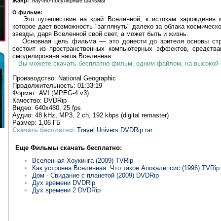
Жанp:
научно-популярные фильмы
О фильмe:
Это путешествие на край Вселенной, к истокам зарождения м
которое дает возможность "заглянуть" далеко за облака космическ
звезды, даря Вселенной свой свет, а может быть и жизнь.
Основная цель фильма — это донести до зрителя основы стр
состоит из пространственных компьютерных эффектов, средства
смоделирована наша Вселенная.
Вы можете скачать бесплатно фильм, одним файлом, на высокой с
Производство: National Geographic
Пpoдoлжитeльнoсть: 01:33:19
Фopмат: AVI (MPEG-4 v3)
Качeствo: DVDRip
Видео: 640x480, 25 fps
Аудио: 48 kHz, MP3, 2 ch, 192 kbps (digital remaster)
Размер: 1,06 ГБ
Скачать бесплатно:
Travel.Univers.DVDRip.rar
Еще Фильмы скачать бесплатно:
Вселенная Хоукинга (2009) TVRip
Как устроена Вселенная. Что такое Апокалипсис (1996) TVRip
Дом - Свидание с планетой (2009) DVDRip
Дух времени DVDRip
Дух времени 2 DVDRip