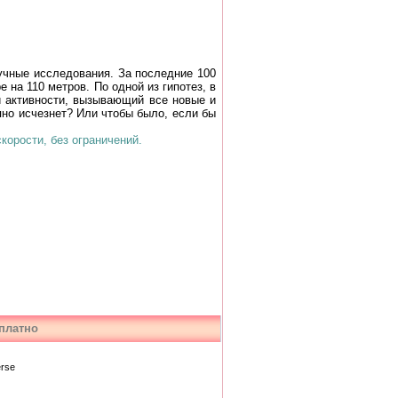
чные исследования. За последние 100
на 110 метров. По одной из гипотез, в
й активности, вызывающий все новые и
пно исчезнет? Или чтобы было, если бы
орости, без ограничений.
платно
erse