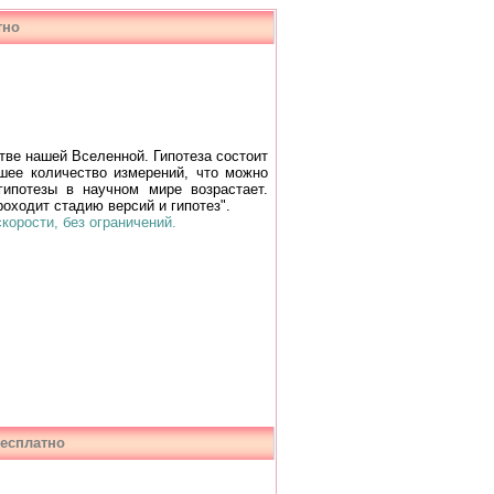
тно
ве нашей Вселенной. Гипотеза состоит
ьшее количество измерений, что можно
гипотезы в научном мире возрастает.
роходит стадию версий и гипотез".
орости, без ограничений.
бесплатно