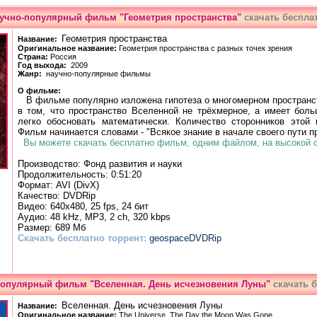
учно-популярный фильм "Геометрия пространства"
скачать беспла
Геометрия пространства
Названиe:
Оригинальное названиe:
Геометрия пространства с разных точек зрения
Страна:
Россия
Гoд выхoда:
2009
Жанp:
научно-популярные фильмы
О фильмe:
В фильме популярно изложена гипотеза о многомерном пространст
в том, что пространство Вселенной не трёхмерное, а имеет бол
легко обосновать математически. Количество сторонников этой 
Фильм начинается словами - "Всякое знание в начале своего пути п
Вы можете скачать бесплатно фильм, одним файлом, на высокой ск
Производство: Фонд развития и науки
Пpoдoлжитeльнoсть: 0:51:20
Фopмат: AVI (DivX)
Качeствo: DVDRip
Видео: 640x480, 25 fps, 24 бит
Аудио: 48 kHz, MP3, 2 ch, 320 kbps
Размер: 689 Мб
Скачать бесплатно торрент:
geospaceDVDRip
популярный фильм "Вселенная. День исчезновения Луны"
скачать 
Вселенная. День исчезновения Луны
Названиe:
Оригинальное названиe:
The Universe. The Day the Moon Was Gone