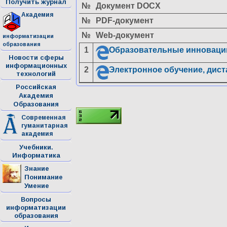
Получить журнал
№
Документ DOCX
Академия
№
PDF-документ
№
Web-документ
информатизации
образования
1
Образовательные инноваци
Новости сферы
информационных
2
Электронное обучение, дис
технологий
Российская
Академия
Образования
Современная
гуманитарная
академия
Учебники.
Информатика
Знание
Понимание
Умение
Вопросы
информатизации
образования