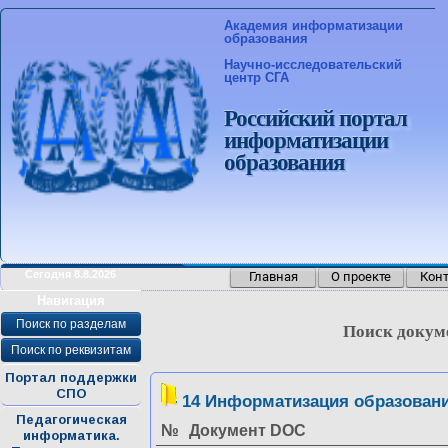
Академия информатизации
образования
Научно-исследовательский
центр СГА
Российский портал
информатизации
образования
Сегодня 8.8.2026
Главная
О проекте
Кон
>
Навигация
Поиск по разделам
Поиск докум
Поиск по реквизитам
Портал поддержки
СПО
14 Информатизация образовани
Педагогическая
№
Документ DOC
информатика.