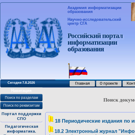
Академия информатизации
образования
Научно-исследовательский
центр СГА
Российский портал
информатизации
образования
Сегодня 7.8.2026
Главная
О проекте
Кон
>
Навигация
Поиск по разделам
Поиск докум
Поиск по реквизитам
Портал поддержки
СПО
18 Периодические издания по 
Педагогическая
информатика.
18.2 Электронный журнал "Инфо