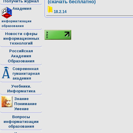
Получить журнал
(скачать бесплатно)
Академия
18.2.14
информатизации
образования
Новости сферы
информационных
технологий
Российская
Академия
Образования
Современная
гуманитарная
академия
Учебники.
Информатика
Знание
Понимание
Умение
Вопросы
информатизации
образования