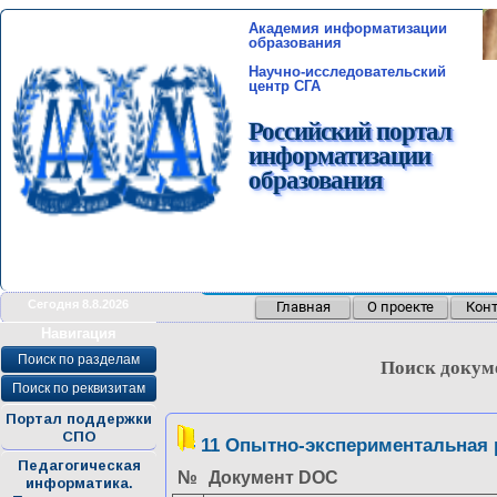
Академия информатизации
образования
Научно-исследовательский
центр СГА
Российский портал
информатизации
образования
Сегодня 8.8.2026
Главная
О проекте
Кон
>
Навигация
Поиск по разделам
Поиск докум
Поиск по реквизитам
Портал поддержки
СПО
11 Опытно-экспериментальная 
Педагогическая
№
Документ DOC
информатика.