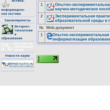
Истина:
1
Опытно-экспериментальная
научно-методическое посо
информацион-
ная система
2
Экспериментальная практ
Законопроекты
образовательной среды в п
Интернет-
№
Web-документ
технологии
в
1
Опытно-экспериментальная
образовании
информатизации образован
Новости науки