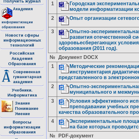
Получить журнал
1
Городская экспериментальн
Академия
модели информатизации ко
2
Опыт организации сетевог
информатизации
образования
3
Опытно-экспериментальная
Новости сферы
развития отечественной с
информационных
здоровьесберегающих условиях
технологий
образования (2011 год).
Российская
№
Документ DOCX
Академия
Образования
1
Методические рекомендаци
инструментария дидактичес
Современная
гуманитарная
представленного в электронно
академия
2
Опытно-экспериментальная 
Учебники.
муниципального и межмуни
Информатика
3
Условия эффективного ис
Знание
преподавании учебных пре
Понимание
качества образовательного про
Умение
4
Экспериментальные площад
Вопросы
на базе которых проводит
информатизации
образования
№
PDF-документ